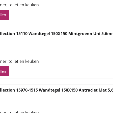
mer, toilet en keuken
llen
llection 15110 Wandtegel 150X150 Mintgroenn Uni 5.6
,82
mer, toilet en keuken
llen
llection 15970-1515 Wandtegel 150X150 Antraciet Mat 5
,82
mer, toilet en keuken