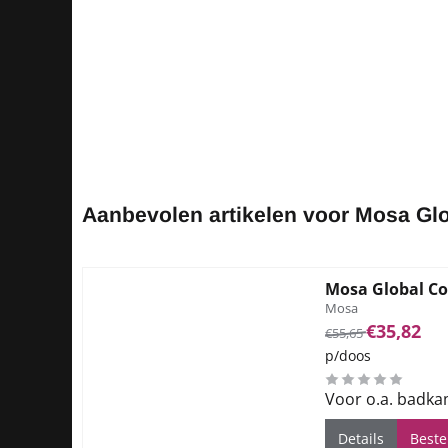
Aanbevolen artikelen voor
Mosa Glo
Mosa Global Co
Merk:
Mosa
Van 55,65 voor 35
€35,82
€55,65
p/doos
Voor o.a. badka
Details
Beste