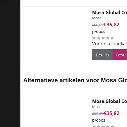
Mosa Global Co
Merk:
Mosa
Van 55,65 voor 35
€35,82
€55,65
p/doos
Voor o.a. badka
Details
Beste
Alternatieve artikelen voor
Mosa Glo
Mosa Global Co
Merk:
Mosa
Van 55,65 voor 35
€35,82
€55,65
p/doos