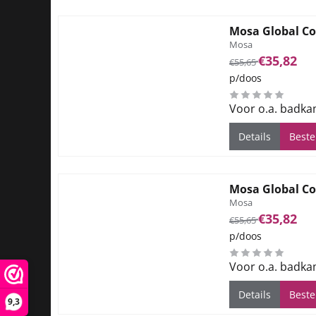
Mosa Global Co
Merk:
Mosa
Van 55,65 voor 35
€35,82
€55,65
p/doos
Voor o.a. badka
Details
Beste
Mosa Global Co
Merk:
Mosa
Van 55,65 voor 35
€35,82
€55,65
p/doos
Voor o.a. badka
Details
Beste
9,3