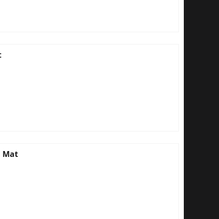
t
m Mat