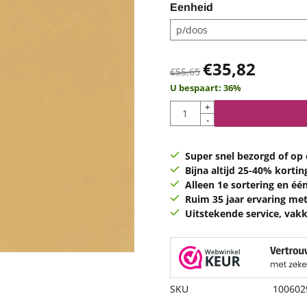
Eenheid
€
35,82
€
55,65
U bespaart:
36
%
Aantal
+
-
Super snel bezorgd of op d
Bijna altijd 25-40% kortin
Alleen 1e sortering en éé
Ruim 35 jaar ervaring met
Uitstekende service, vakk
SKU
100602