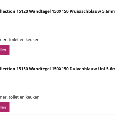
llection 15120 Wandtegel 150X150 Pruisischblauw 5.6m
,82
mer, toilet en keuken
llen
llection 15150 Wandtegel 150X150 Duivenblauw Uni 5.
,82
mer, toilet en keuken
llen