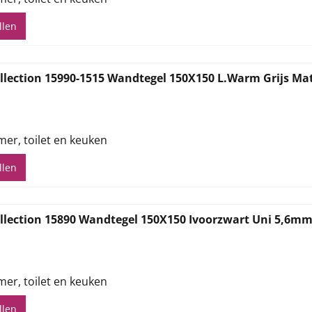
llen
llection 15990-1515 Wandtegel 150X150 L.Warm Grijs Ma
,82
mer, toilet en keuken
llen
llection 15890 Wandtegel 150X150 Ivoorzwart Uni 5,6m
,82
mer, toilet en keuken
llen