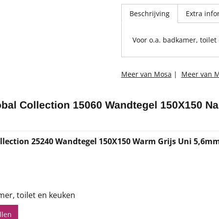
Beschrijving
Extra info
Voor o.a. badkamer, toile
Meer van Mosa
|
Meer van M
bal Collection 15060 Wandtegel 150X150 Na
llection 25240 Wandtegel 150X150 Warm Grijs Uni 5,6m
,82
mer, toilet en keuken
llen