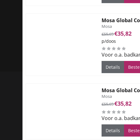
Mosa Global Co
Merk:
Mosa
Van 55,65 voor 35
€35,82
€55,65
p/doos
Voor o.a. badka
Details
Beste
Mosa Global Co
Merk:
Mosa
Van 55,65 voor 35
€35,82
€55,65
Voor o.a. badka
Details
Beste