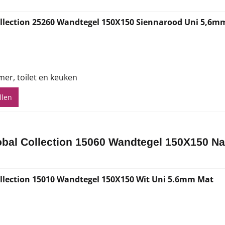
llection 25260 Wandtegel 150X150 Siennarood Uni 5,6m
,82
mer, toilet en keuken
llen
bal Collection 15060 Wandtegel 150X150 N
llection 15010 Wandtegel 150X150 Wit Uni 5.6mm Mat
,82