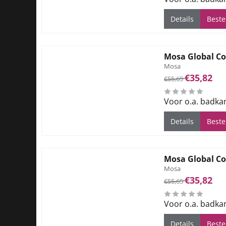
Details
Beste
Mosa Global Co
Merk:
Mosa
Van 55,65 voor 35
€35,82
€55,65
Voor o.a. badka
Details
Beste
Mosa Global Co
Merk:
Mosa
Van 55,65 voor 35
€35,82
€55,65
Voor o.a. badka
Details
Beste