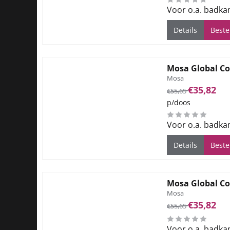
Voor o.a. badka
Details
Beste
Mosa Global Co
Merk:
Mosa
Van 55,65 voor 35
€35,82
€55,65
p/doos
Voor o.a. badka
Details
Beste
Mosa Global Co
Merk:
Mosa
Van 55,65 voor 35
€35,82
€55,65
Voor o.a. badka