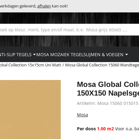
 werkdagen geleverd,
afhalen
kan ook!
eken
TI-SLIP TEGELS
MOSA MOZAIEK TEGELS
LIJMEN & VOEGEN
obal Collection 15x15cm Uni Matt
/
Mosa Global Collection 15060 Wandtege
Mosa Global Coll
150X150 Napelsg
Artikelnr:
Mosa 15060 015015
Mosa
Per doos
1.00 m2
Voor o.a. b