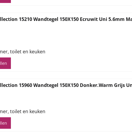
llection 15210 Wandtegel 150X150 Ecruwit Uni 5.6mm M
,82
mer, toilet en keuken
llen
llection 15960 Wandtegel 150X150 Donker.Warm Grijs U
,82
mer, toilet en keuken
llen