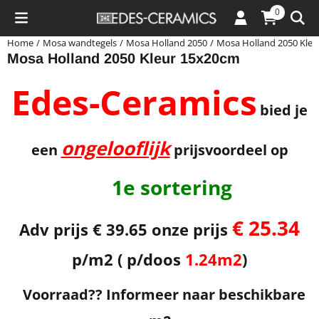
Cookievoorkeuren zijn momenteel gesloten.
0
Home
/
Mosa wandtegels
/
Mosa Holland 2050
/
Mosa Holland 2050 Kle
Mosa Holland 2050 Kleur 15x20cm
Edes-Ceramics
bied je
ongelooflijk
een
prijsvoordeel op
1e sortering
€ 25.34
Adv prijs € 39.65 onze prijs
p/m2 ( p/doos
1.24m2
)
Voorraad?? Informeer naar beschikbare