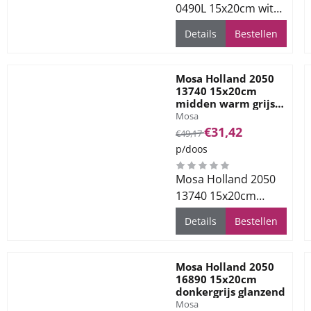
0490L 15x20cm wit
glanzend
Details
Bestellen
Mosa Holland 2050
13740 15x20cm
midden warm grijs
Merk:
glanzend
Mosa
Van 49,17 voor 31,42
€31,42
€49,17
p/doos
Mosa Holland 2050
13740 15x20cm
midden warm grijs
Details
Bestellen
glanzend
Mosa Holland 2050
16890 15x20cm
donkergrijs glanzend
Merk:
Mosa