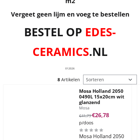
m2
Vergeet geen lijm en voeg te bestellen
BESTEL OP
EDES-
CERAMICS
.NL
012026
Sorteermethode
8
Artikelen
Mosa Holland 2050
0490L 15x20cm wit
glanzend
Merk:
Mosa
Van 41,73 voor 26,78
€26,78
€41,73
p/doos
Mosa Holland 2050