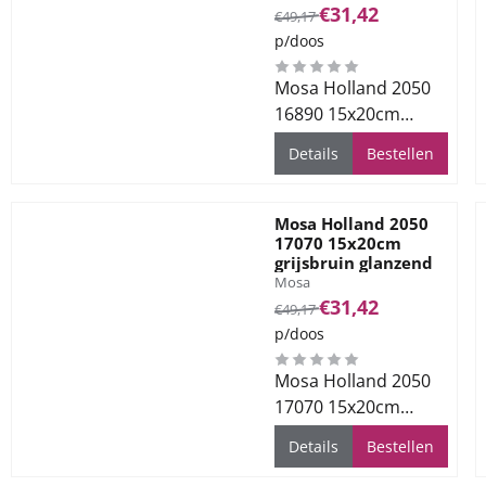
Van 49,17 voor 31,42
€31,42
€49,17
p/doos
Mosa Holland 2050
16890 15x20cm
donkergrijs glanzend
Details
Bestellen
Mosa Holland 2050
17070 15x20cm
grijsbruin glanzend
Merk:
Mosa
Van 49,17 voor 31,42
€31,42
€49,17
p/doos
Mosa Holland 2050
17070 15x20cm
grijsbruin glanzend
Details
Bestellen