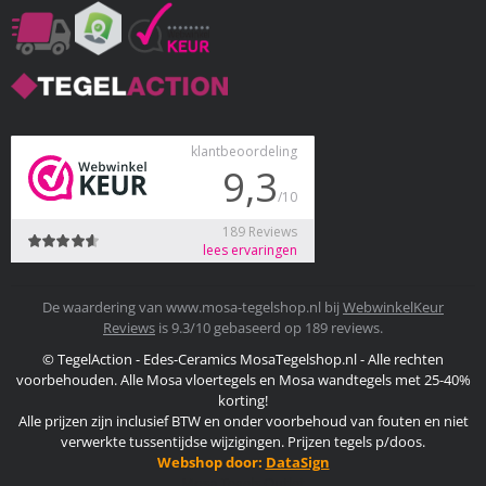
De waardering van www.mosa-tegelshop.nl bij
WebwinkelKeur
Reviews
is 9.3/10 gebaseerd op 189 reviews.
© TegelAction - Edes-Ceramics MosaTegelshop.nl - Alle rechten
voorbehouden. Alle Mosa vloertegels en Mosa wandtegels met 25-40%
korting!
Alle prijzen zijn inclusief BTW en onder voorbehoud van fouten en niet
verwerkte tussentijdse wijzigingen. Prijzen tegels p/doos.
Webshop door:
DataSign
Mosa Tegels Outlet