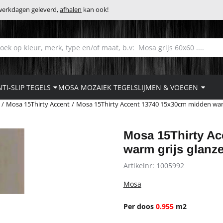
 werkdagen geleverd,
afhalen
kan ook!
eken
TI-SLIP TEGELS
MOSA MOZAIEK TEGELS
LIJMEN & VOEGEN
/
Mosa 15Thirty Accent
/
Mosa 15Thirty Accent 13740 15x30cm midden war
Mosa 15Thirty A
warm grijs glanz
Artikelnr:
1005992
Mosa
Per doos
0.955
m2