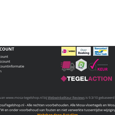
CCOUNT
count
Account
countinformatie
n
van www.mosa-tegelshop.nl bij
WebwinkelKeur Reviews
is 9.3/10 gebaseerd
osaTegelshop.nl - Alle rechten voorbehouden. Alle Mosa vloertegels en Mos
f BTW en onder voorbehoud van fouten en niet verwerkte tussentijdse wijzigin
Webshop door:
DataSign