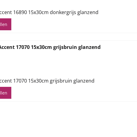
ccent 16890 15x30cm donkergrijs glanzend
llen
Accent 17070 15x30cm grijsbruin glanzend
,71
ccent 17070 15x30cm grijsbruin glanzend
llen