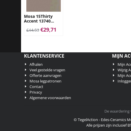
Mosa 15Thirty
Accent 13740
15x30cm midden
€
29,71
€
44,53
warm grijs
glanzend
KLANTENSERVICE
MIJN A
Afhalen
Mijn Ac
Veel gestelde vragen
Wijzig 
Offerte aanvragen
Mijn Ac
Mosa legpatronen
Inlogge
Contact
Privacy
Algemene voorwaarden
De waardering 
© TegelAction - Edes-Ceramics M
Alle prijzen zijn inclusie