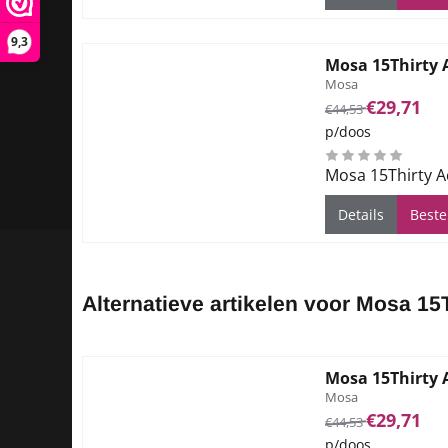
9,3
Mosa 15Thirty 
Merk:
Mosa
Van 44,53 voor 29
€29,71
€44,53
p/doos
Mosa 15Thirty A
Details
Beste
Alternatieve artikelen voor
Mosa 15T
Mosa 15Thirty 
Merk:
Mosa
Van 44,53 voor 29
€29,71
€44,53
p/doos