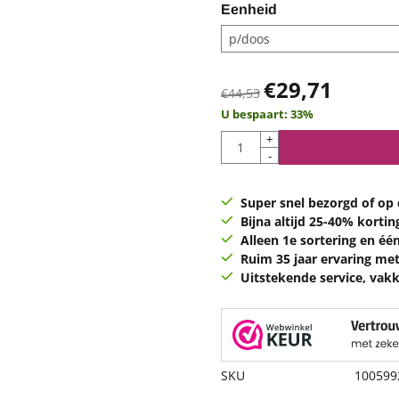
Eenheid
€
29,71
€
44,53
U bespaart:
33
%
Aantal
+
-
Super snel bezorgd of op d
Bijna altijd 25-40% kortin
Alleen 1e sortering en éé
Ruim 35 jaar ervaring met
Uitstekende service, vakk
SKU
100599