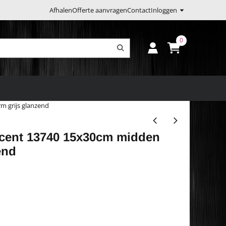
Afhalen
Offerte aanvragen
Contact
Inloggen
0
m grijs glanzend
ccent 13740 15x30cm midden
end