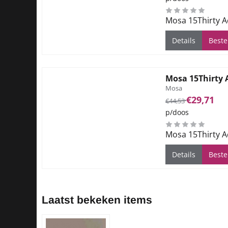
Mosa 15Thirty A
Details
Beste
Mosa 15Thirty 
Merk:
Mosa
Van 44,53 voor 29
€29,71
€44,53
p/doos
Mosa 15Thirty A
Details
Beste
Laatst bekeken items