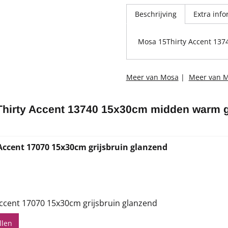
Beschrijving
Extra info
Mosa 15Thirty Accent 137
Meer van Mosa
|
Meer van M
hirty Accent 13740 15x30cm midden warm g
Accent 17070 15x30cm grijsbruin glanzend
,71
ccent 17070 15x30cm grijsbruin glanzend
llen