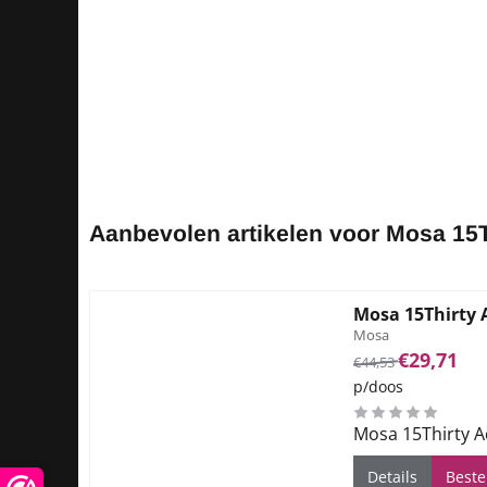
Aanbevolen artikelen voor
Mosa 15T
Mosa 15Thirty 
Merk:
Mosa
Van 44,53 voor 29
€29,71
€44,53
p/doos
Mosa 15Thirty A
Details
Beste