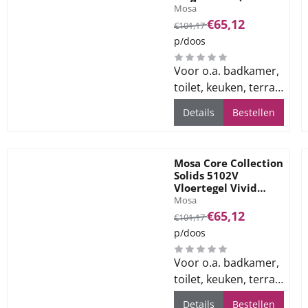
Merk:
Antislip)
Mosa
Van 101,17 voor 65,12
€65,12
€101,17
p/doos
Voor o.a. badkamer,
toilet, keuken, terras
en bedrijfsvloeren
Details
Bestellen
Mosa Core Collection
Solids 5102V
Vloertegel Vivid
Merk:
White 60x60
Mosa
Van 101,17 voor 65,12
€65,12
€101,17
p/doos
Voor o.a. badkamer,
toilet, keuken, terras
en bedrijfsvloeren
Details
Bestellen