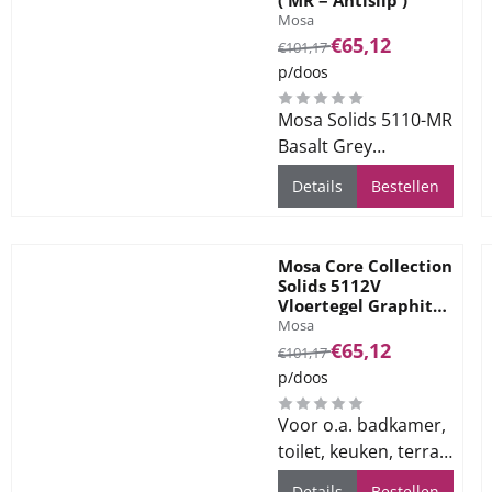
Merk:
Mosa
Van 101,17 voor 65,12
€65,12
€101,17
p/doos
Mosa Solids 5110-MR
Basalt Grey
60x60cm. ( MR =
Details
Bestellen
Antislip )
Mosa Core Collection
Solids 5112V
Vloertegel Graphite
Merk:
Black 60x60
Mosa
Van 101,17 voor 65,12
€65,12
€101,17
p/doos
Voor o.a. badkamer,
toilet, keuken, terras
en bedrijfsvloeren
Details
Bestellen