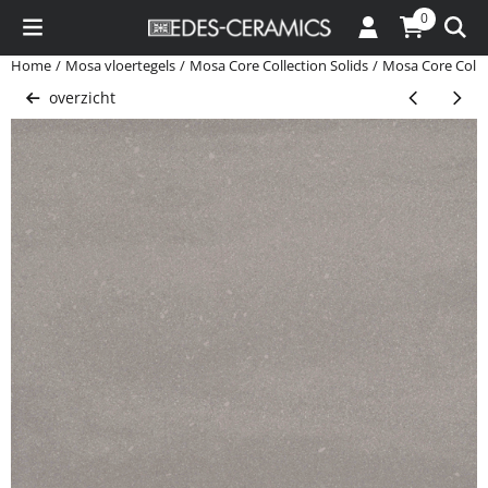
Cookievoorkeuren zijn momenteel gesloten.
0
Home
/
Mosa vloertegels
/
Mosa Core Collection Solids
/
Mosa Core Colle
overzicht