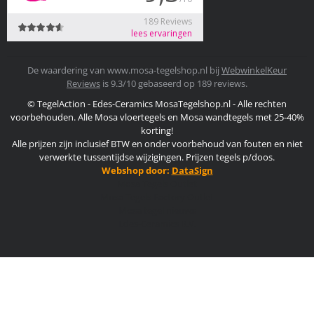
De waardering van www.mosa-tegelshop.nl bij
WebwinkelKeur
Reviews
is 9.3/10 gebaseerd op 189 reviews.
© TegelAction - Edes-Ceramics MosaTegelshop.nl - Alle rechten
voorbehouden. Alle Mosa vloertegels en Mosa wandtegels met 25-40%
korting!
Alle prijzen zijn inclusief BTW en onder voorbehoud van fouten en niet
verwerkte tussentijdse wijzigingen. Prijzen tegels p/doos.
Webshop door:
DataSign
Mosa Tegels Outlet
Mosa Tegels Factory Outlet
Mosa tegel nieuws
Edes-Ceramics B.V.