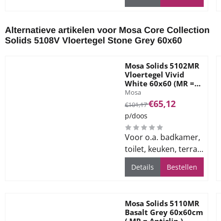
Alternatieve artikelen voor
Mosa Core Collection
Solids 5108V Vloertegel Stone Grey 60x60
Mosa Solids 5102MR
Vloertegel Vivid
White 60x60 (MR =
Merk:
Antislip)
Mosa
Van 101,17 voor 65,12
€65,12
€101,17
p/doos
Voor o.a. badkamer,
toilet, keuken, terras
en bedrijfsvloeren
Details
Bestellen
Mosa Solids 5110MR
Basalt Grey 60x60cm
( MR = Antislip )