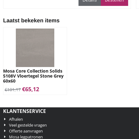
Laatst bekeken items
Mosa Core Collection Solids
5108V Vloertegel Stone Grey
60x60
€
65,12
€
101,17
KLANTENSERVICE
Afhalen
Veel gestelde vragen
Offerte aanvragen
Mosa legpatronen