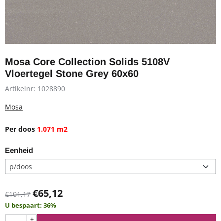
Mosa Core Collection Solids 5108V
Vloertegel Stone Grey 60x60
Artikelnr:
1028890
Mosa
Per doos
1.071 m2
Eenheid
€
65,12
€
101,17
U bespaart:
36
%
Aantal
+