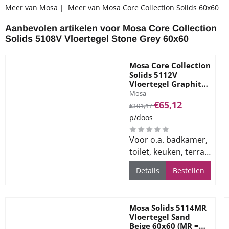
Meer van Mosa
|
Meer van Mosa Core Collection Solids 60x60
Aanbevolen artikelen voor
Mosa Core Collection
Solids 5108V Vloertegel Stone Grey 60x60
Mosa Core Collection
Solids 5112V
Vloertegel Graphite
Merk:
Black 60x60
Mosa
Van 101,17 voor 65,12
€65,12
€101,17
p/doos
Voor o.a. badkamer,
toilet, keuken, terras
en bedrijfsvloeren
Details
Bestellen
Mosa Solids 5114MR
Vloertegel Sand
Beige 60x60 (MR =