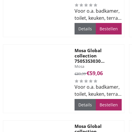
8mm
Voor o.a. badkamer,
toilet, keuken, terras
en bedrijfsvloeren
Details
Bestellen
Mosa Global
collection
75053S3030
Merk:
Vloertegel 300X300
Mosa
Gr. clay grey 8mm
Van 89,39 voor 59,06
€59,06
€89,39
Voor o.a. badkamer,
toilet, keuken, terras
en bedrijfsvloeren
Details
Bestellen
Mosa Global
collection