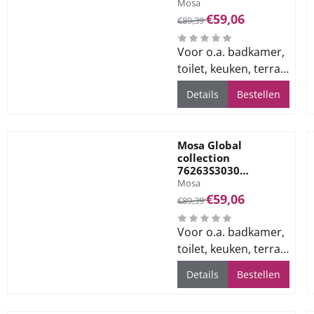
Merk:
Vloertegel 300X300
Mosa
Gr. Lavender Blue
Van 89,39 voor 59,06
€59,06
€89,39
8mm
Voor o.a. badkamer,
toilet, keuken, terras
en bedrijfsvloeren
Details
Bestellen
Mosa Global
collection
76263S3030
Merk:
Vloertegel 300X300
Mosa
Gr. Cotto Red 8mm
Van 89,39 voor 59,06
€59,06
€89,39
Voor o.a. badkamer,
toilet, keuken, terras
en bedrijfsvloeren
Details
Bestellen