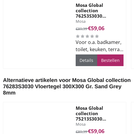
Mosa Global
collection
76253S3030
Merk:
Vloertegel 300X300
Mosa
Gr. Basalt Grey 8mm
Van 89,39 voor 59,06
€59,06
€89,39
Voor o.a. badkamer,
toilet, keuken, terras
en bedrijfsvloeren
Details
Bestellen
Alternatieve artikelen voor
Mosa Global collection
76283S3030 Vloertegel 300X300 Gr. Sand Grey
8mm
Mosa Global
collection
75213S3030
Merk:
Vloertegel 300X300
Mosa
Gr. Eggshell Beige
Van 89,39 voor 59,06
€59,06
€89,39