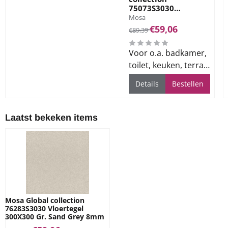
75073S3030
Merk:
Vloertegel 300X300
Mosa
Gr. Dune Yellow
Van 89,39 voor 59,06
€59,06
€89,39
8mm
Voor o.a. badkamer,
toilet, keuken, terras
en bedrijfsvloeren
Details
Bestellen
Laatst bekeken items
Mosa Global collection
76283S3030 Vloertegel
300X300 Gr. Sand Grey 8mm