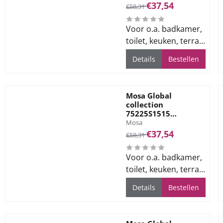
Fl. Granite Grey
Van 58,31 voor 37,54
€37,54
€58,31
7mm
Voor o.a. badkamer,
toilet, keuken, terras
en bedrijfsvloeren
Details
Bestellen
Mosa Global
collection
75225S1515
Merk:
Vloertegel 150X150
Mosa
Fl. Flint Grey 7mm
Van 58,31 voor 37,54
€37,54
€58,31
Voor o.a. badkamer,
toilet, keuken, terras
en bedrijfsvloeren
Details
Bestellen