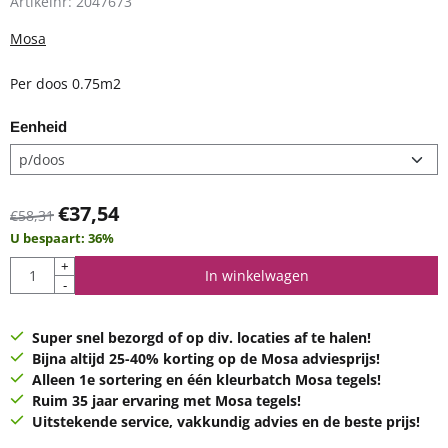
Artikelnr:
2047673
Mosa
Per doos 0.75m2
Eenheid
€
37,54
€
58,31
U bespaart:
36
%
Aantal
+
In winkelwagen
-
Super snel bezorgd of op div. locaties af te halen!
Bijna altijd 25-40% korting op de Mosa adviesprijs!
Alleen 1e sortering en één kleurbatch Mosa tegels!
Ruim 35 jaar ervaring met Mosa tegels!
Uitstekende service, vakkundig advies en de beste prijs!