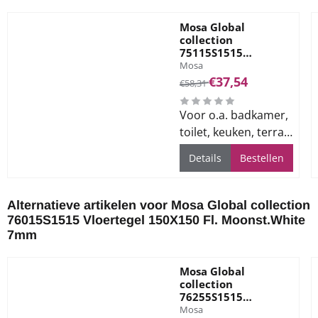
Mosa Global
collection
75115S1515
Merk:
Vloertegel 150X150
Mosa
Fl. Moss Green 7mm
Van 58,31 voor 37,54
€37,54
€58,31
Voor o.a. badkamer,
toilet, keuken, terras
en bedrijfsvloeren
Details
Bestellen
Alternatieve artikelen voor
Mosa Global collection
76015S1515 Vloertegel 150X150 Fl. Moonst.White
7mm
Mosa Global
collection
76255S1515
Merk:
Vloertegel 150X150
Mosa