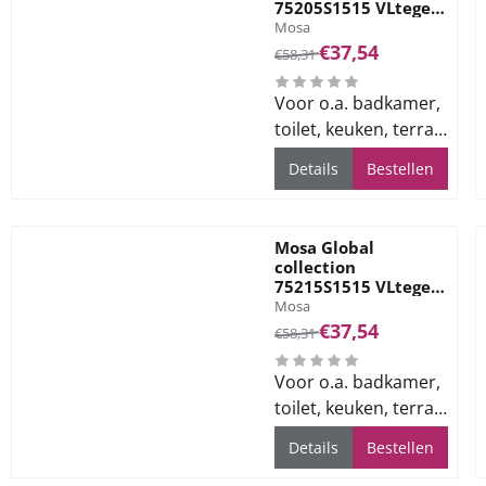
75205S1515 VLtegel
Merk:
150X150 Fl. Galactic
Mosa
Black 7mm
Van 58,31 voor 37,54
€37,54
€58,31
Voor o.a. badkamer,
toilet, keuken, terras
en bedrijfsvloeren
Details
Bestellen
Mosa Global
collection
75215S1515 VLtegel
Merk:
150X150 Fl. Seashell
Mosa
Beige 7mm
Van 58,31 voor 37,54
€37,54
€58,31
Voor o.a. badkamer,
toilet, keuken, terras
en bedrijfsvloeren
Details
Bestellen