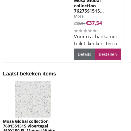
Mosa Global
collection
76275S1515
Merk:
Vloertegel 150X150
Mosa
Fl. Glacier Grey 7mm
Van 58,31 voor 37,54
€37,54
€58,31
Voor o.a. badkamer,
toilet, keuken, terras
en bedrijfsvloeren
Details
Bestellen
Laatst bekeken items
Mosa Global collection
76015S1515 Vloertegel
150X150 Fl. Moonst.White