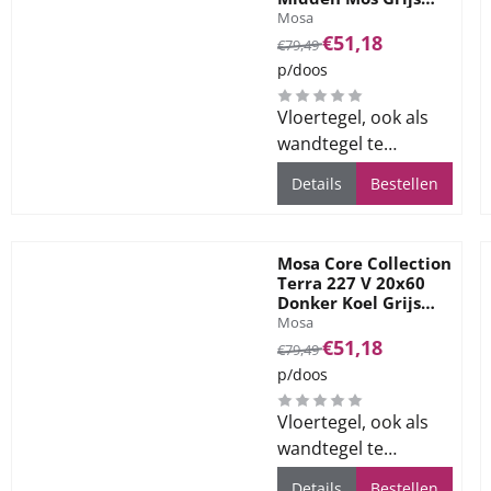
Merk:
12mm Mat Ret R10
Mosa
Van 79,49 voor 51,18
€51,18
€79,49
p/doos
Vloertegel, ook als
wandtegel te
gebruiken, voor alle
Details
Bestellen
ruimtes
Mosa Core Collection
Terra 227 V 20x60
Donker Koel Grijs
Merk:
12mm Mat Ret R10
Mosa
Van 79,49 voor 51,18
€51,18
€79,49
p/doos
Vloertegel, ook als
wandtegel te
gebruiken, voor alle
Details
Bestellen