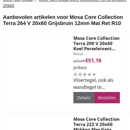
20x60
Aanbevolen artikelen voor
Mosa Core Collection
Terra 264 V 20x60 Grijsbruin 12mm Mat Ret R10
Mosa Core Collection
Terra 200 V 20x60
Koel Porseleinwit
Merk:
12mm Mat Ret R10
Mosa
Van 79,49 voor 51,18
€51,18
€79,49
p/doos
Vloertegel, ook als
wandtegel te
gebruiken, voor alle
Details
Bestellen
ruimtes
Mosa Core Collection
Terra 222 V 20x60
Midden Mos Grijs