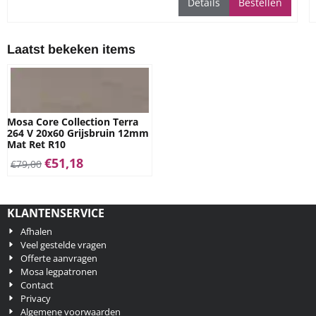
Details
Bestellen
ruimtes
Laatst bekeken items
Mosa Core Collection Terra
264 V 20x60 Grijsbruin 12mm
Mat Ret R10
€
51,18
€
79,00
KLANTENSERVICE
Afhalen
Veel gestelde vragen
Offerte aanvragen
Mosa legpatronen
Contact
Privacy
Algemene voorwaarden