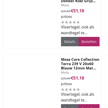
Donker Koel Grijs
Merk:
12mm Mat Ret R10
Mosa
Van 79,49 voor 51,18
€51,18
€79,49
p/doos
Vloertegel, ook als
wandtegel te
gebruiken, voor alle
Details
Bestellen
ruimtes
Mosa Core Collection
Terra 239 V 20x60
Blauw 12mm Mat
Merk:
Ret R10
Mosa
Van 79,49 voor 51,18
€51,18
€79,49
p/doos
Vloertegel, ook als
wandtegel te
gebruiken, voor alle