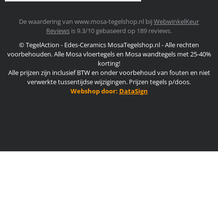
De waardering van www.mosa-tegelshop.nl bij
WebwinkelKeur
Reviews
is 9.3/10 gebaseerd op 189 reviews.
© TegelAction - Edes-Ceramics MosaTegelshop.nl - Alle rechten
voorbehouden. Alle Mosa vloertegels en Mosa wandtegels met 25-40%
korting!
Alle prijzen zijn inclusief BTW en onder voorbehoud van fouten en niet
verwerkte tussentijdse wijzigingen. Prijzen tegels p/doos.
Webshop door:
DataSign
Mosa Tegels Outlet
Mosa Tegels Factory Outlet
Mosa tegel nieuws
Edes-Ceramics B.V.