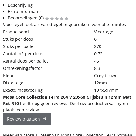
Beschrijving
Extra informatie
Beoordelingen (0)
Vloertegel, ook als wandtegel te gebruiken, voor alle ruimtes
Productsoort
Vloertegel
Stuks per doos
6
Stuks per pallet
270
Aantal m2 per doos
0.72
Aantal doos per pallet
45
Omrekeningsfactor
8.3
Kleur
Grey brown
Dikte tegel
12mm
Exacte maatvoering
197x597mm
Mosa Core Collection Terra 264 V 20x60 Grijsbruin 12mm Mat
Ret R10
heeft nog geen reviews. Deel uw product ervaring en
plaats een review.
Review plaatsen
Meer van Mosa
|
Meer van Mosa Core Collection Terra Stroken