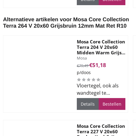
ruimtes
Alternatieve artikelen voor
Mosa Core Collection
Terra 264 V 20x60 Grijsbruin 12mm Mat Ret R10
Mosa Core Collection
Terra 204 V 20x60
Midden Warm Grijs
Merk:
12mm Mat Ret R10
Mosa
Van 79,49 voor 51,18
€51,18
€79,49
p/doos
Vloertegel, ook als
wandtegel te
gebruiken, voor alle
Details
Bestellen
ruimtes
Mosa Core Collection
Terra 227 V 20x60