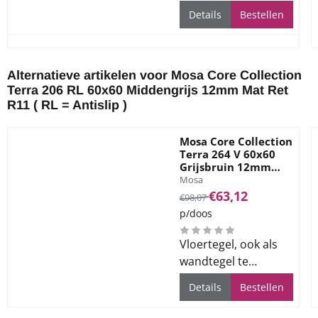
gebruiken, voor alle
Details
Bestellen
ruimtes
Alternatieve artikelen voor
Mosa Core Collection
Terra 206 RL 60x60 Middengrijs 12mm Mat Ret
R11 ( RL = Antislip )
Mosa Core Collection
Terra 264 V 60x60
Grijsbruin 12mm
Merk:
Mat Ret R10
Mosa
Van 98,07 voor 63,12
€63,12
€98,07
p/doos
Vloertegel, ook als
wandtegel te
gebruiken, voor alle
Details
Bestellen
ruimtes