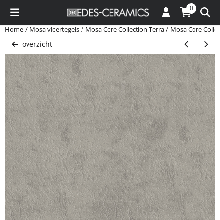
Cookievoorkeuren zijn momenteel gesloten.
0
Home
/
Mosa vloertegels
/
Mosa Core Collection Terra
/
Mosa Core Collec
overzicht