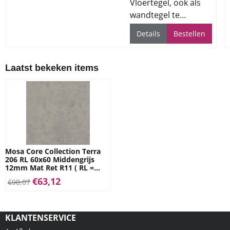
Vloertegel, ook als
wandtegel te
gebruiken, voor alle
Details
Bestellen
ruimtes
Laatst bekeken items
Mosa Core Collection Terra
206 RL 60x60 Middengrijs
12mm Mat Ret R11 ( RL =
Antislip )
€
63,12
€
98,07
KLANTENSERVICE