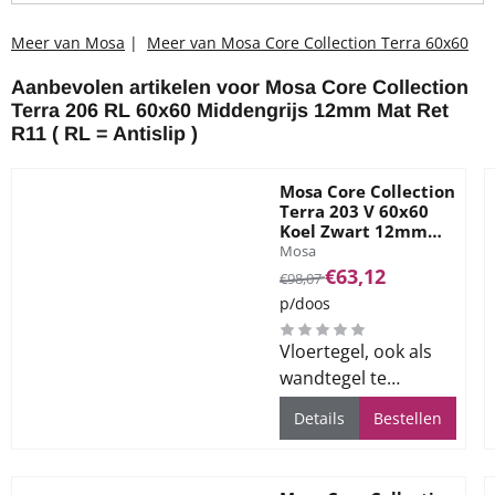
Meer van Mosa
|
Meer van Mosa Core Collection Terra 60x60
Aanbevolen artikelen voor
Mosa Core Collection
Terra 206 RL 60x60 Middengrijs 12mm Mat Ret
R11 ( RL = Antislip )
Mosa Core Collection
Terra 203 V 60x60
Koel Zwart 12mm
Merk:
Mat Ret R10
Mosa
Van 98,07 voor 63,12
€63,12
€98,07
p/doos
Vloertegel, ook als
wandtegel te
gebruiken, voor alle
Details
Bestellen
ruimtes