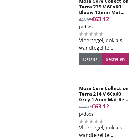
Mosa Core Collection
Terra 239 V 60x60
Blauw 12mm Mat
Ret R10
Van 98,07 voor 63,12
€63,12
€98,07
p/doos
Vloertegel, ook als
wandtegel te
gebruiken, voor alle
Details
Bestellen
ruimtes
Mosa Core Collection
Terra 214 V 60x60
Grey 12mm Mat Ret
R10
Van 98,07 voor 63,12
€63,12
€98,07
p/doos
Vloertegel, ook als
wandtegel te