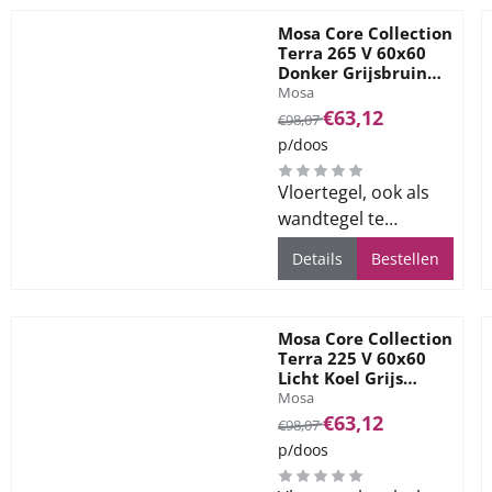
Mosa Core Collection
Terra 265 V 60x60
Donker Grijsbruin
Merk:
12mm Mat Ret R10
Mosa
Van 98,07 voor 63,12
€63,12
€98,07
p/doos
Vloertegel, ook als
wandtegel te
gebruiken, voor alle
Details
Bestellen
ruimtes
Mosa Core Collection
Terra 225 V 60x60
Licht Koel Grijs
Merk:
12mm Mat Ret R10
Mosa
Van 98,07 voor 63,12
€63,12
€98,07
p/doos