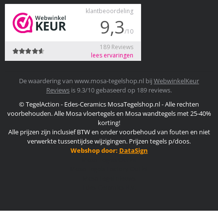
De waardering van www.mosa-tegelshop.nl bij
WebwinkelKeur
Reviews
is 9.3/10 gebaseerd op 189 reviews.
© TegelAction - Edes-Ceramics MosaTegelshop.nl - Alle rechten
voorbehouden. Alle Mosa vloertegels en Mosa wandtegels met 25-40%
korting!
Alle prijzen zijn inclusief BTW en onder voorbehoud van fouten en niet
verwerkte tussentijdse wijzigingen. Prijzen tegels p/doos.
Webshop door:
DataSign
Mosa Tegels Outlet
Mosa Tegels Factory Outlet
Mosa tegel nieuws
Edes-Ceramics B.V.