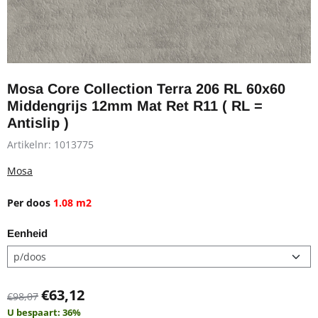
Mosa Core Collection Terra 206 RL 60x60
Middengrijs 12mm Mat Ret R11 ( RL =
Antislip )
Artikelnr:
1013775
Mosa
Per doos
1.08 m2
Eenheid
€
63,12
€
98,07
U bespaart:
36
%