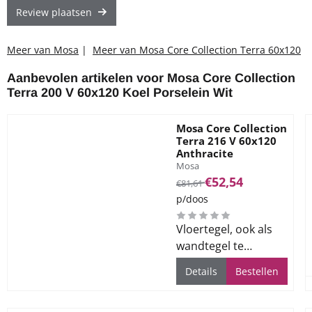
Review plaatsen
Meer van Mosa
|
Meer van Mosa Core Collection Terra 60x120
Aanbevolen artikelen voor
Mosa Core Collection
Terra 200 V 60x120 Koel Porselein Wit
Mosa Core Collection
Terra 216 V 60x120
Anthracite
Merk:
Mosa
Van 81,61 voor 52,54
€52,54
€81,61
p/doos
Vloertegel, ook als
wandtegel te
gebruiken, voor alle
Details
Bestellen
ruimtes