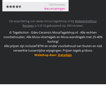
De waardering van www.mosa-tegelshop.nl bij
WebwinkelKeur
Reviews
is 9.3/10 gebaseerd op 189 reviews.
© TegelAction - Edes-Ceramics MosaTegelshop.nl - Alle rechten
voorbehouden. Alle Mosa vloertegels en Mosa wandtegels met 25-40%
korting!
Alle prijzen zijn inclusief BTW en onder voorbehoud van fouten en niet
verwerkte tussentijdse wijzigingen. Prijzen tegels p/doos.
Webshop door:
DataSign
Mosa Tegels Outlet
Mosa Tegels Factory Outlet
Mosa tegel nieuws
Edes-Ceramics B.V.