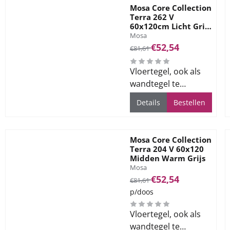
Mosa Core Collection
Terra 262 V
60x120cm Licht Grijs
Merk:
Beige
Mosa
Van 81,61 voor 52,54
€52,54
€81,61
Vloertegel, ook als
wandtegel te
gebruiken, voor alle
Details
Bestellen
ruimtes
Mosa Core Collection
Terra 204 V 60x120
Midden Warm Grijs
Merk:
Mosa
Van 81,61 voor 52,54
€52,54
€81,61
p/doos
Vloertegel, ook als
wandtegel te