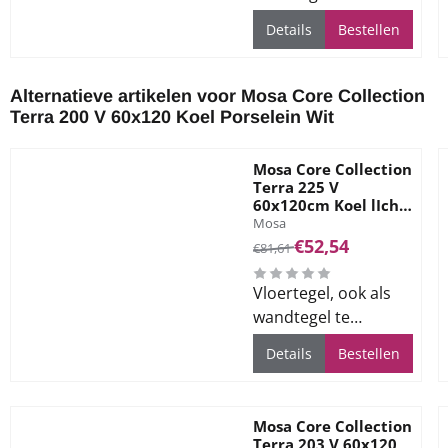
gebruiken, voor alle
Details
Bestellen
ruimtes
Alternatieve artikelen voor
Mosa Core Collection
Terra 200 V 60x120 Koel Porselein Wit
Mosa Core Collection
Terra 225 V
60x120cm Koel lIcht
Merk:
Grijs
Mosa
Van 81,61 voor 52,54
€52,54
€81,61
Vloertegel, ook als
wandtegel te
gebruiken, voor alle
Details
Bestellen
ruimtes
Mosa Core Collection
Terra 203 V 60x120