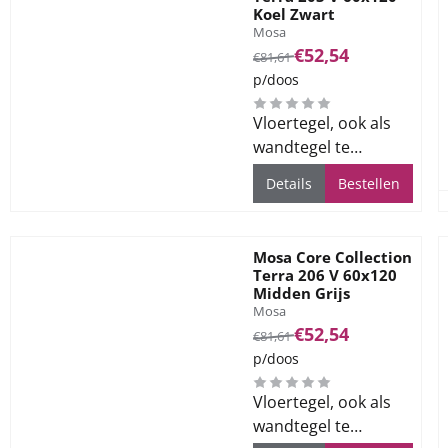
Koel Zwart
Merk:
Mosa
Van 81,61 voor 52,54
€52,54
€81,61
p/doos
Vloertegel, ook als
wandtegel te
gebruiken, voor alle
Details
Bestellen
ruimtes
Mosa Core Collection
Terra 206 V 60x120
Midden Grijs
Merk:
Mosa
Van 81,61 voor 52,54
€52,54
€81,61
p/doos
Vloertegel, ook als
wandtegel te