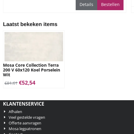
gebruiken, voor alle
Details
Bestellen
ruimtes
Laatst bekeken items
Mosa Core Collection Terra
200 V 60x120 Koel Porselein
Wit
€
52,54
€
81,61
KLANTENSERVICE
Afhalen
Veel gestelde vragen
Offerte aanvragen
Mosa legpatronen