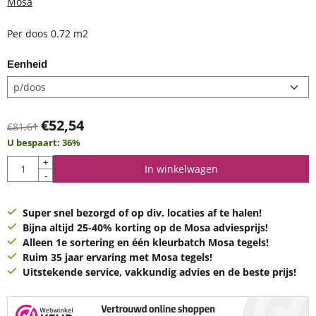
Mosa
Per doos 0.72 m2
Eenheid
€
52,54
€
81,61
U bespaart:
36
%
Aantal
+
In winkelwagen
-
Super snel bezorgd of op div. locaties af te halen!
Bijna altijd 25-40% korting op de Mosa adviesprijs!
Alleen 1e sortering en één kleurbatch Mosa tegels!
Ruim 35 jaar ervaring met Mosa tegels!
Uitstekende service, vakkundig advies en de beste prijs!