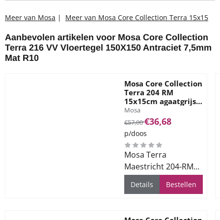
Meer van Mosa
|
Meer van Mosa Core Collection Terra 15x15
Aanbevolen artikelen voor
Mosa Core Collection
Terra 216 VV Vloertegel 150X150 Antraciet 7,5mm
Mat R10
Mosa Core Collection
Terra 204 RM
15x15cm agaatgrijs (
Merk:
RM = Antislip )
Mosa
Van 57,00 voor 36,68
€36,68
€57,00
p/doos
Mosa Terra
Maestricht 204-RM
15x15cm agaatgrijs. (
Details
Bestellen
RM = Antislip )