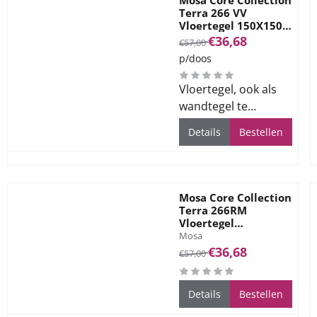
Mosa Core Collection
Terra 266 VV
Vloertegel 150X150
Lichtbeige 7,5mm
Van 57,00 voor 36,68
€36,68
€57,00
Mat R10
p/doos
Vloertegel, ook als
wandtegel te
gebruiken, voor alle
Details
Bestellen
ruimtes
Mosa Core Collection
Terra 266RM
Vloertegel
Merk:
Rel.150X150 Licht
Mosa
Beige (RM = Antislip)
Van 57,00 voor 36,68
€36,68
€57,00
7,5mm Mat R11
Details
Bestellen