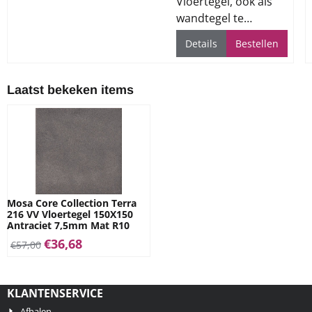
Vloertegel, ook als
wandtegel te
gebruiken, voor alle
Details
Bestellen
ruimtes
Laatst bekeken items
Mosa Core Collection Terra
216 VV Vloertegel 150X150
Antraciet 7,5mm Mat R10
€
36,68
€
57,00
KLANTENSERVICE
Afhalen