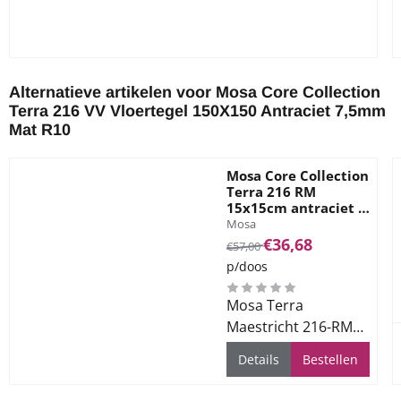
Alternatieve artikelen voor
Mosa Core Collection
Terra 216 VV Vloertegel 150X150 Antraciet 7,5mm
Mat R10
Mosa Core Collection
Terra 216 RM
15x15cm antraciet (
Merk:
RM = Antislip )
Mosa
Van 57,00 voor 36,68
€36,68
€57,00
p/doos
Mosa Terra
Maestricht 216-RM
15x15cm antraciet. (
Details
Bestellen
RM = Antislip )