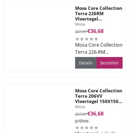
Mosa Core Collection
Terra 226RM
Vloertegel
Merk:
Rel.150X150 M.Koel
Mosa
Grijs (RM =
Van 57,00 voor 36,68
€36,68
€57,00
Antislip)7,5mm Mat
R11
Mosa Core Collection
Terra 226-RM
15x15cm agaatgrijs. (
Details
Bestellen
RM = Antislip )
Mosa Core Collection
Terra 206VV
Vloertegel 150X150
Merk:
Middengrijs 7,5mm
Mosa
Mat R10
Van 57,00 voor 36,68
€36,68
€57,00
p/doos