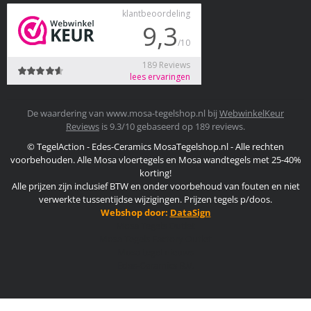
De waardering van www.mosa-tegelshop.nl bij
WebwinkelKeur
Reviews
is 9.3/10 gebaseerd op 189 reviews.
© TegelAction - Edes-Ceramics MosaTegelshop.nl - Alle rechten
voorbehouden. Alle Mosa vloertegels en Mosa wandtegels met 25-40%
korting!
Alle prijzen zijn inclusief BTW en onder voorbehoud van fouten en niet
verwerkte tussentijdse wijzigingen. Prijzen tegels p/doos.
Webshop door:
DataSign
Mosa Tegels Outlet
Mosa Tegels Factory Outlet
Mosa tegel nieuws
Edes-Ceramics B.V.